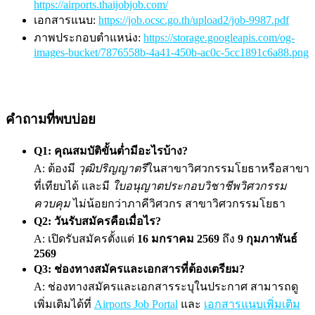
https://airports.thaijobjob.com/
เอกสารแนบ:
https://job.ocsc.go.th/upload2/job-9987.pdf
ภาพประกอบตำแหน่ง:
https://storage.googleapis.com/og-
images-bucket/7876558b-4a41-450b-ac0c-5cc1891c6a88.png
คำถามที่พบบ่อย
Q1: คุณสมบัติขั้นต่ำมีอะไรบ้าง?
A: ต้องมี
วุฒิปริญญาตรี
ในสาขาวิศวกรรมโยธาหรือสาขา
ที่เทียบได้ และมี
ใบอนุญาตประกอบวิชาชีพวิศวกรรม
ควบคุม
ไม่น้อยกว่าภาคีวิศวกร สาขาวิศวกรรมโยธา
Q2: วันรับสมัครคือเมื่อไร?
A: เปิดรับสมัครตั้งแต่
16 มกราคม 2569
ถึง
9 กุมภาพันธ์
2569
Q3: ช่องทางสมัครและเอกสารที่ต้องเตรียม?
A: ช่องทางสมัครและเอกสารระบุในประกาศ สามารถดู
เพิ่มเติมได้ที่
Airports Job Portal
และ
เอกสารแนบเพิ่มเติม