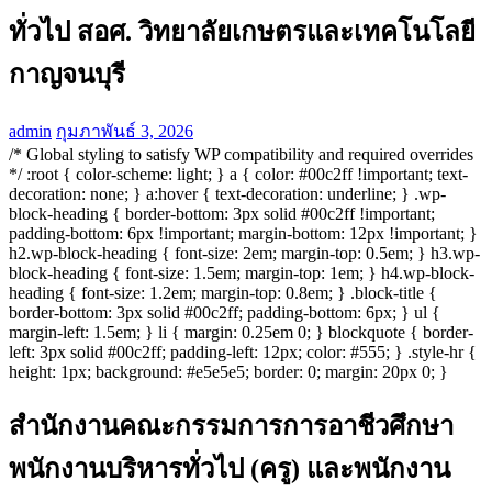
ทั่วไป สอศ. วิทยาลัยเกษตรและเทคโนโลยี
กาญจนบุรี
admin
กุมภาพันธ์ 3, 2026
/* Global styling to satisfy WP compatibility and required overrides
*/ :root { color-scheme: light; } a { color: #00c2ff !important; text-
decoration: none; } a:hover { text-decoration: underline; } .wp-
block-heading { border-bottom: 3px solid #00c2ff !important;
padding-bottom: 6px !important; margin-bottom: 12px !important; }
h2.wp-block-heading { font-size: 2em; margin-top: 0.5em; } h3.wp-
block-heading { font-size: 1.5em; margin-top: 1em; } h4.wp-block-
heading { font-size: 1.2em; margin-top: 0.8em; } .block-title {
border-bottom: 3px solid #00c2ff; padding-bottom: 6px; } ul {
margin-left: 1.5em; } li { margin: 0.25em 0; } blockquote { border-
left: 3px solid #00c2ff; padding-left: 12px; color: #555; } .style-hr {
height: 1px; background: #e5e5e5; border: 0; margin: 20px 0; }
สำนักงานคณะกรรมการการอาชีวศึกษา
พนักงานบริหารทั่วไป (ครู) และพนักงาน