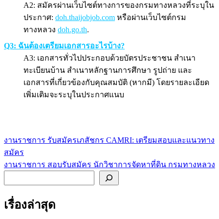
A2: สมัครผ่านเว็บไซต์ทางการของกรมทางหลวงที่ระบุใน
ประกาศ:
doh.thaijobjob.com
หรือผ่านเว็บไซต์กรม
ทางหลวง
doh.go.th
.
Q3: ฉันต้องเตรียมเอกสารอะไรบ้าง?
A3: เอกสารทั่วไปประกอบด้วยบัตรประชาชน สำเนา
ทะเบียนบ้าน สำเนาหลักฐานการศึกษา รูปถ่าย และ
เอกสารที่เกี่ยวข้องกับคุณสมบัติ (หากมี) โดยรายละเอียด
เพิ่มเติมจะระบุในประกาศแนบ
งานราชการ รับสมัครเภสัชกร CAMRI: เตรียมสอบและแนวทาง
แนะแนว
สมัคร
เรื่อง
งานราชการ สอบรับสมัคร นักวิชาการจัดหาที่ดิน กรมทางหลวง
ค้นหา
เรื่องล่าสุด