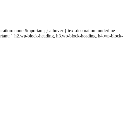
oration: none !important; } a:hover { text-decoration: underline
ortant; } h2.wp-block-heading, h3.wp-block-heading, h4.wp-block-