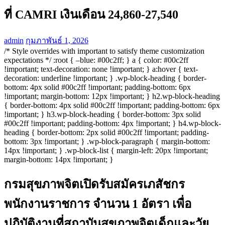
ที่ CAMRI เงินเดือน 24,860-27,540
admin
กุมภาพันธ์ 1, 2026
/* Style overrides with important to satisfy theme customization
expectations */ :root { –blue: #00c2ff; } a { color: #00c2ff
!important; text-decoration: none !important; } a:hover { text-
decoration: underline !important; } .wp-block-heading { border-
bottom: 4px solid #00c2ff !important; padding-bottom: 6px
!important; margin-bottom: 12px !important; } h2.wp-block-heading
{ border-bottom: 4px solid #00c2ff !important; padding-bottom: 6px
!important; } h3.wp-block-heading { border-bottom: 3px solid
#00c2ff !important; padding-bottom: 4px !important; } h4.wp-block-
heading { border-bottom: 2px solid #00c2ff !important; padding-
bottom: 3px !important; } .wp-block-paragraph { margin-bottom:
14px !important; } .wp-block-list { margin-left: 20px !important;
margin-bottom: 14px !important; }
กรมสุขภาพจิตเปิดรับสมัครเภสัชกร
พนักงานราชการ จำนวน 1 อัตรา เพื่อ
ปฏิบัติงานที่สถาบันสุขภาพจิตเด็กและวัย