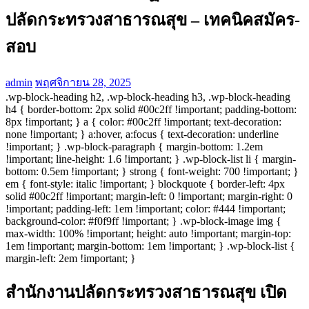
ปลัดกระทรวงสาธารณสุข – เทคนิคสมัคร-
สอบ
admin
พฤศจิกายน 28, 2025
.wp-block-heading h2, .wp-block-heading h3, .wp-block-heading
h4 { border-bottom: 2px solid #00c2ff !important; padding-bottom:
8px !important; } a { color: #00c2ff !important; text-decoration:
none !important; } a:hover, a:focus { text-decoration: underline
!important; } .wp-block-paragraph { margin-bottom: 1.2em
!important; line-height: 1.6 !important; } .wp-block-list li { margin-
bottom: 0.5em !important; } strong { font-weight: 700 !important; }
em { font-style: italic !important; } blockquote { border-left: 4px
solid #00c2ff !important; margin-left: 0 !important; margin-right: 0
!important; padding-left: 1em !important; color: #444 !important;
background-color: #f0f9ff !important; } .wp-block-image img {
max-width: 100% !important; height: auto !important; margin-top:
1em !important; margin-bottom: 1em !important; } .wp-block-list {
margin-left: 2em !important; }
สำนักงานปลัดกระทรวงสาธารณสุข เปิด