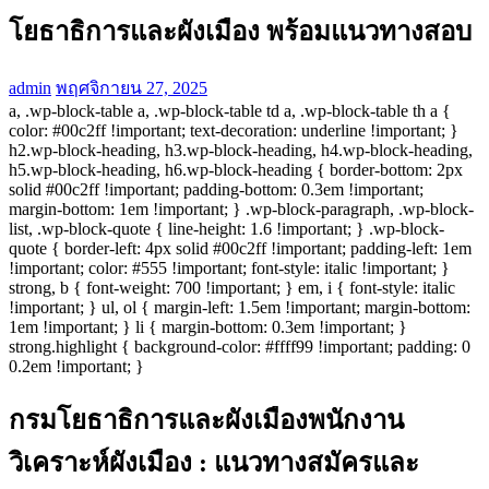
โยธาธิการและผังเมือง พร้อมแนวทางสอบ
admin
พฤศจิกายน 27, 2025
a, .wp-block-table a, .wp-block-table td a, .wp-block-table th a {
color: #00c2ff !important; text-decoration: underline !important; }
h2.wp-block-heading, h3.wp-block-heading, h4.wp-block-heading,
h5.wp-block-heading, h6.wp-block-heading { border-bottom: 2px
solid #00c2ff !important; padding-bottom: 0.3em !important;
margin-bottom: 1em !important; } .wp-block-paragraph, .wp-block-
list, .wp-block-quote { line-height: 1.6 !important; } .wp-block-
quote { border-left: 4px solid #00c2ff !important; padding-left: 1em
!important; color: #555 !important; font-style: italic !important; }
strong, b { font-weight: 700 !important; } em, i { font-style: italic
!important; } ul, ol { margin-left: 1.5em !important; margin-bottom:
1em !important; } li { margin-bottom: 0.3em !important; }
strong.highlight { background-color: #ffff99 !important; padding: 0
0.2em !important; }
กรมโยธาธิการและผังเมืองพนักงาน
วิเคราะห์ผังเมือง : แนวทางสมัครและ