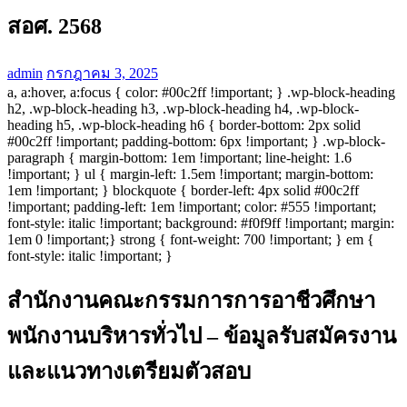
สอศ. 2568
admin
กรกฎาคม 3, 2025
a, a:hover, a:focus { color: #00c2ff !important; } .wp-block-heading
h2, .wp-block-heading h3, .wp-block-heading h4, .wp-block-
heading h5, .wp-block-heading h6 { border-bottom: 2px solid
#00c2ff !important; padding-bottom: 6px !important; } .wp-block-
paragraph { margin-bottom: 1em !important; line-height: 1.6
!important; } ul { margin-left: 1.5em !important; margin-bottom:
1em !important; } blockquote { border-left: 4px solid #00c2ff
!important; padding-left: 1em !important; color: #555 !important;
font-style: italic !important; background: #f0f9ff !important; margin:
1em 0 !important;} strong { font-weight: 700 !important; } em {
font-style: italic !important; }
สำนักงานคณะกรรมการการอาชีวศึกษา
พนักงานบริหารทั่วไป – ข้อมูลรับสมัครงาน
และแนวทางเตรียมตัวสอบ