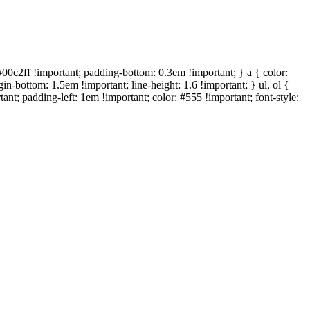
c2ff !important; padding-bottom: 0.3em !important; } a { color:
in-bottom: 1.5em !important; line-height: 1.6 !important; } ul, ol {
ant; padding-left: 1em !important; color: #555 !important; font-style: