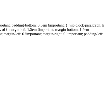
ortant; padding-bottom: 0.3em !important; } .wp-block-paragraph, li
l, ol { margin-left: 1.5em !important; margin-bottom: 1.5em
t; margin-left: 0 !important; margin-right: 0 !important; padding-left: