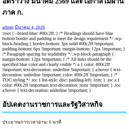
อัตราว่าง มีนาคม 2569 และโอกาสไม่ผ่าน
ภาค ก.
admin
มีนาคม 4, 2026
:root { –brand-blue: #00c2ff; } /* Headings should have blue
bottom border and padding to meet the design requirement */ .wp-
block-heading { border-bottom: 3px solid #00c2ff !important;
padding-bottom: 6px !important; margin-bottom: 12px !important; }
/* Paragraph spacing for readability */ .wp-block-paragraph {
margin-bottom: 12px !important; } /* All links should be the
specified blue color and clearly visible */ a { color: #00c2ff
!important; text-decoration: underline !important; } a:hover { text-
decoration: underline !important; color: #00c2ff !important; } /*
TOC styling */ .toc { list-style: disc; padding-left: 1em; } .toc a {
color: #00c2ff !important; text-decoration: none !important; } .toc
a:hover { text-decoration: underline !important; }
อัปเดตงานราชการและรัฐวิสาหกิจ
ประมาณการเวลาอ่าน: 6 นาที