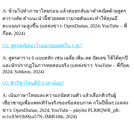
A: ข้ามไปทำภาษาไทยก่อน แล้วค่อยกลับมาทำคณิตด้วยสูตร
ตารางลัด คำแนะนำนี้ช่วยลดความกดดันและทำให้คุณมี
คะแนนรวมสูงขึ้น (แหล่งข่าว: OpenDurian, 2024; YouTube – พี่
ก๊อต, 2024)
Q2: สูตรคณิตอะไรออกบ่อยสุดใน ก.พ.?
A: สูตรตาราง 6 แบบหลัก เช่น เฉลี่ย เพิ่ม-ลด ปัดเลข ใช้ได้ทุกปี
และมักปรากฏในการทดสอบจริง (แหล่งข่าว: YouTube – พี่ก๊อต,
2024; Sobkroo, 2024)
Q3: ติววิชาไหนดีถ้าเวลาน้อย?
A: เน้นภาษาไทยและความถนัดส่วนตัว แล้วเลือกติวกับผู้
เชี่ยวชาญเพื่อแพทเทิร์นจริงของข้อสอบภาค กในปีนั้นๆ (แหล่ง
ข่าว: OpenDurian, 2024; YouTube – playlist PLR8QWR_pR-
ec1oXWOhMya57N-3MtB1thk, 2024)