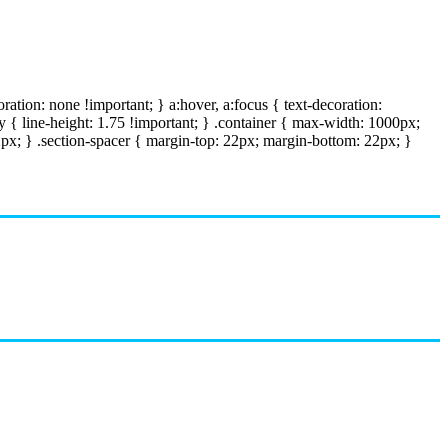
oration: none !important; } a:hover, a:focus { text-decoration:
 { line-height: 1.75 !important; } .container { max-width: 1000px;
12px; } .section-spacer { margin-top: 22px; margin-bottom: 22px; }