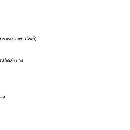
งกระทรวงพาณิชย์)
ังหวัดลำปาง
้อง