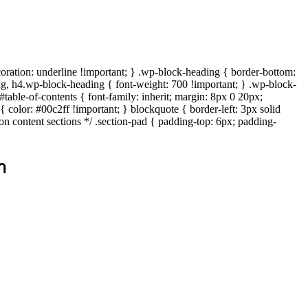
ecoration: underline !important; } .wp-block-heading { border-bottom:
g, h4.wp-block-heading { font-weight: 700 !important; } .wp-block-
table-of-contents { font-family: inherit; margin: 8px 0 20px;
a { color: #00c2ff !important; } blockquote { border-left: 3px solid
y on content sections */ .section-pad { padding-top: 6px; padding-
า