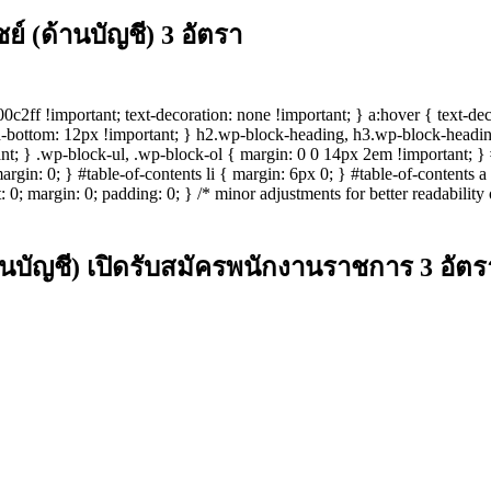
 (ด้านบัญชี) 3 อัตรา
#00c2ff !important; text-decoration: none !important; } a:hover { text-d
n-bottom: 12px !important; } h2.wp-block-heading, h3.wp-block-headin
nt; } .wp-block-ul, .wp-block-ol { margin: 0 0 14px 2em !important; } #
 margin: 0; } #table-of-contents li { margin: 6px 0; } #table-of-contents 
t: 0; margin: 0; padding: 0; } /* minor adjustments for better readabilit
นบัญชี) เปิดรับสมัครพนักงานราชการ 3 อัตร