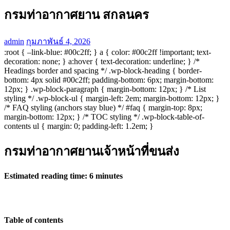
กรมท่าอากาศยาน สกลนคร
admin
กุมภาพันธ์ 4, 2026
:root { –link-blue: #00c2ff; } a { color: #00c2ff !important; text-
decoration: none; } a:hover { text-decoration: underline; } /*
Headings border and spacing */ .wp-block-heading { border-
bottom: 4px solid #00c2ff; padding-bottom: 6px; margin-bottom:
12px; } .wp-block-paragraph { margin-bottom: 12px; } /* List
styling */ .wp-block-ul { margin-left: 2em; margin-bottom: 12px; }
/* FAQ styling (anchors stay blue) */ #faq { margin-top: 8px;
margin-bottom: 12px; } /* TOC styling */ .wp-block-table-of-
contents ul { margin: 0; padding-left: 1.2em; }
กรมท่าอากาศยานเจ้าหน้าที่ขนส่ง
Estimated reading time: 6 minutes
Table of contents