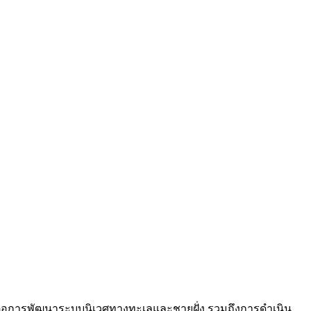
น์ต่อการพัฒนาระบบนิเวศทางทะเลและชายฝั่ง รวมถึงการดำเนิน