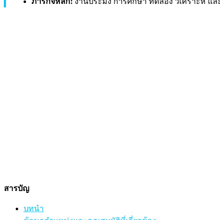
ภารกิจหลัก:
งานประมง การศึกษา ทดลอง วิเคราะห์ และว
สารบัญ
บทนำ