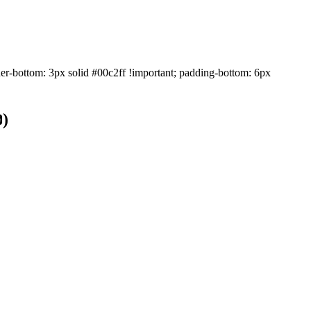
rder-bottom: 3px solid #00c2ff !important; padding-bottom: 6px
ง)