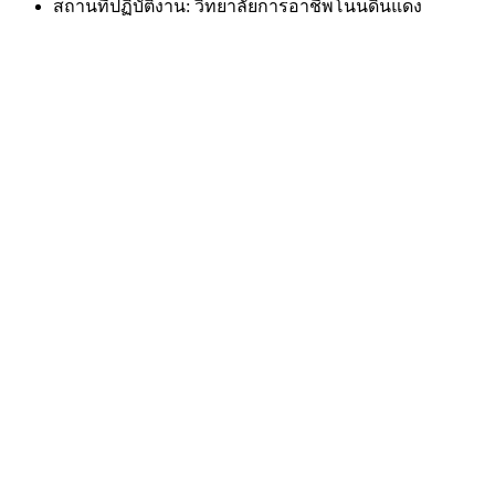
สถานที่ปฏิบัติงาน: วิทยาลัยการอาชีพโนนดินแดง