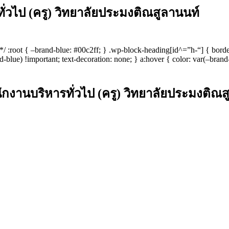
่วไป (ครู) วิทยาลัยประมงติณสูลานนท์
s */ :root { –brand-blue: #00c2ff; } .wp-block-heading[id^=”h-“] { bord
-blue) !important; text-decoration: none; } a:hover { color: var(–brand
านบริหารทั่วไป (ครู) วิทยาลัยประมงติณส