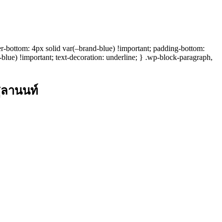
er-bottom: 4px solid var(–brand-blue) !important; padding-bottom:
-blue) !important; text-decoration: underline; } .wp-block-paragraph,
ูลานนท์