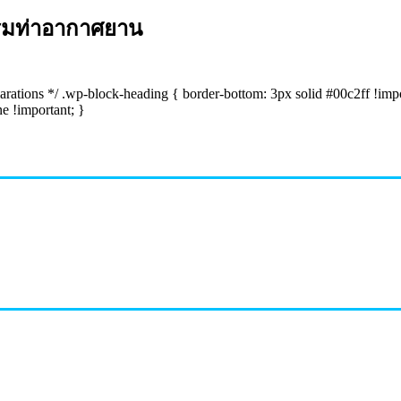
รมท่าอากาศยาน
eclarations */ .wp-block-heading { border-bottom: 3px solid #00c2ff !imp
ne !important; }