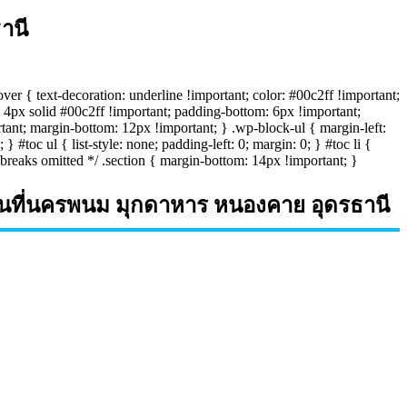
านี
over { text-decoration: underline !important; color: #00c2ff !important;
4px solid #00c2ff !important; padding-bottom: 6px !important;
tant; margin-bottom: 12px !important; } .wp-block-ul { margin-left:
#toc ul { list-style: none; padding-left: 0; margin: 0; } #toc li {
f breaks omitted */ .section { margin-bottom: 14px !important; }
ื้นที่นครพนม มุกดาหาร หนองคาย อุดรธานี