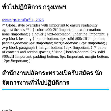
ทั่วไปปฏิบัติการ กรุงเทพฯ
admin
กุมภาพันธ์ 1, 2026
/* Global style overrides with !important to ensure readability
against themes */ a { color: #00c2ff !important; text-decoration:
none !important; } a:hover { text-decoration: underline !important; }
.wp-block-heading { border-bottom: 4px solid #00c2ff !important;
padding-bottom: 6px !important; margin-bottom: 12px !important; }
.wp-block-paragraph { margin-bottom: 12px !important; } /* Table
of contents and section spacing */ #toc { border-bottom: 2px solid
#00c2ff !important; padding-bottom: 6px !important; margin-bottom:
12px !important; }
สำนักงานปลัดกระทรวงเปิดรับสมัคร นัก
จัดการงานทั่วไปปฏิบัติการ
บทนำ