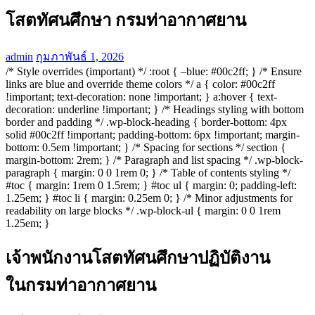
โสตทัศนศึกษา กรมท่าอากาศยาน
admin
กุมภาพันธ์ 1, 2026
/* Style overrides (important) */ :root { –blue: #00c2ff; } /* Ensure
links are blue and override theme colors */ a { color: #00c2ff
!important; text-decoration: none !important; } a:hover { text-
decoration: underline !important; } /* Headings styling with bottom
border and padding */ .wp-block-heading { border-bottom: 4px
solid #00c2ff !important; padding-bottom: 6px !important; margin-
bottom: 0.5em !important; } /* Spacing for sections */ section {
margin-bottom: 2rem; } /* Paragraph and list spacing */ .wp-block-
paragraph { margin: 0 0 1rem 0; } /* Table of contents styling */
#toc { margin: 1rem 0 1.5rem; } #toc ul { margin: 0; padding-left:
1.25em; } #toc li { margin: 0.25em 0; } /* Minor adjustments for
readability on large blocks */ .wp-block-ul { margin: 0 0 1rem
1.25em; }
เจ้าพนักงานโสตทัศนศึกษาปฏิบัติงาน
ในกรมท่าอากาศยาน