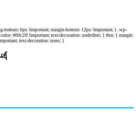
ing-bottom: 6px !important; margin-bottom: 12px !important; } .wp-
olor: #00c2ff !important; text-decoration: underline; } #toc { margin:
mportant; text-decoration: none; }
ธุ์