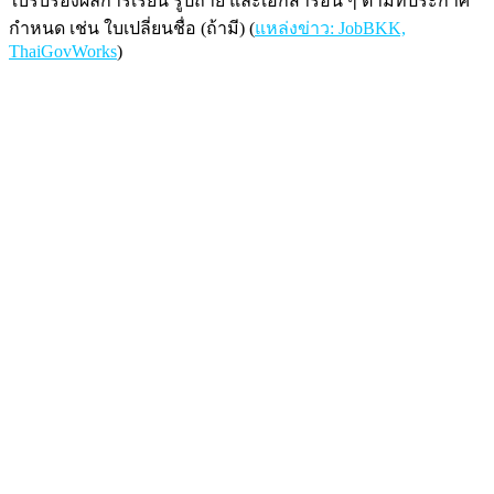
ใบรับรองผลการเรียน รูปถ่าย และเอกสารอื่น ๆ ตามที่ประกาศ
กำหนด เช่น ใบเปลี่ยนชื่อ (ถ้ามี) (
แหล่งข่าว: JobBKK,
ThaiGovWorks
)