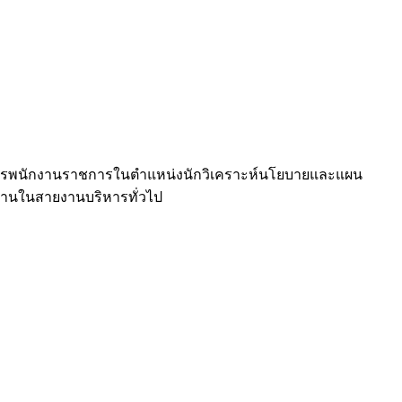
มัครพนักงานราชการในตำแหน่งนักวิเคราะห์นโยบายและแผน
ำงานในสายงานบริหารทั่วไป