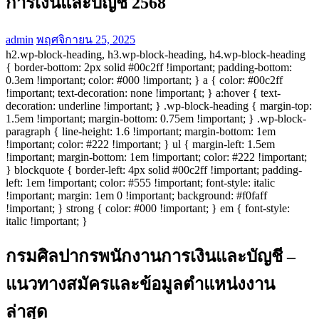
การเงินและบัญชี 2568
admin
พฤศจิกายน 25, 2025
h2.wp-block-heading, h3.wp-block-heading, h4.wp-block-heading
{ border-bottom: 2px solid #00c2ff !important; padding-bottom:
0.3em !important; color: #000 !important; } a { color: #00c2ff
!important; text-decoration: none !important; } a:hover { text-
decoration: underline !important; } .wp-block-heading { margin-top:
1.5em !important; margin-bottom: 0.75em !important; } .wp-block-
paragraph { line-height: 1.6 !important; margin-bottom: 1em
!important; color: #222 !important; } ul { margin-left: 1.5em
!important; margin-bottom: 1em !important; color: #222 !important;
} blockquote { border-left: 4px solid #00c2ff !important; padding-
left: 1em !important; color: #555 !important; font-style: italic
!important; margin: 1em 0 !important; background: #f0faff
!important; } strong { color: #000 !important; } em { font-style:
italic !important; }
กรมศิลปากรพนักงานการเงินและบัญชี –
แนวทางสมัครและข้อมูลตำแหน่งงาน
ล่าสุด