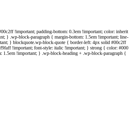
c2ff !important; padding-bottom: 0.3em !important; color: inherit
rtant; } .wp-block-paragraph { margin-bottom: 1.5em !important; line-
rtant; } blockquote.wp-block-quote { border-left: 4px solid #00c2ff
faff !important; font-style: italic !important; } strong { color: #000
tom: 1.5em !important; } .wp-block-heading + .wp-block-paragraph {