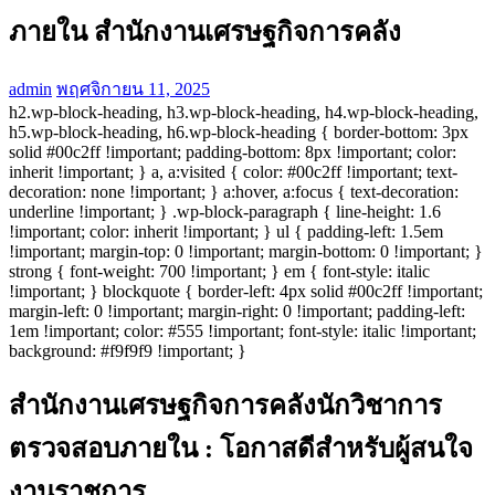
ภายใน สำนักงานเศรษฐกิจการคลัง
admin
พฤศจิกายน 11, 2025
h2.wp-block-heading, h3.wp-block-heading, h4.wp-block-heading,
h5.wp-block-heading, h6.wp-block-heading { border-bottom: 3px
solid #00c2ff !important; padding-bottom: 8px !important; color:
inherit !important; } a, a:visited { color: #00c2ff !important; text-
decoration: none !important; } a:hover, a:focus { text-decoration:
underline !important; } .wp-block-paragraph { line-height: 1.6
!important; color: inherit !important; } ul { padding-left: 1.5em
!important; margin-top: 0 !important; margin-bottom: 0 !important; }
strong { font-weight: 700 !important; } em { font-style: italic
!important; } blockquote { border-left: 4px solid #00c2ff !important;
margin-left: 0 !important; margin-right: 0 !important; padding-left:
1em !important; color: #555 !important; font-style: italic !important;
background: #f9f9f9 !important; }
สำนักงานเศรษฐกิจการคลังนักวิชาการ
ตรวจสอบภายใน : โอกาสดีสำหรับผู้สนใจ
งานราชการ