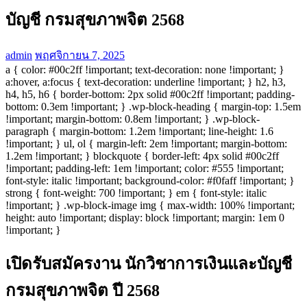
บัญชี กรมสุขภาพจิต 2568
admin
พฤศจิกายน 7, 2025
a { color: #00c2ff !important; text-decoration: none !important; }
a:hover, a:focus { text-decoration: underline !important; } h2, h3,
h4, h5, h6 { border-bottom: 2px solid #00c2ff !important; padding-
bottom: 0.3em !important; } .wp-block-heading { margin-top: 1.5em
!important; margin-bottom: 0.8em !important; } .wp-block-
paragraph { margin-bottom: 1.2em !important; line-height: 1.6
!important; } ul, ol { margin-left: 2em !important; margin-bottom:
1.2em !important; } blockquote { border-left: 4px solid #00c2ff
!important; padding-left: 1em !important; color: #555 !important;
font-style: italic !important; background-color: #f0faff !important; }
strong { font-weight: 700 !important; } em { font-style: italic
!important; } .wp-block-image img { max-width: 100% !important;
height: auto !important; display: block !important; margin: 1em 0
!important; }
เปิดรับสมัครงาน นักวิชาการเงินและบัญชี
กรมสุขภาพจิต ปี 2568