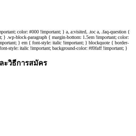
ant; color: #000 !important; } a, a:visited, .toc a, .faq-question {
ant; } .wp-block-paragraph { margin-bottom: 1.5em !important; color:
portant; } em { font-style: italic !important; } blockquote { border-
font-style: italic !important; background-color: #f0faff !important; }
ละวิธีการสมัคร