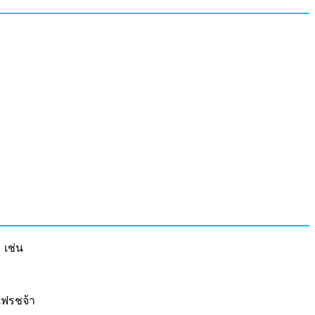
 เช่น
เฟรชจ้า