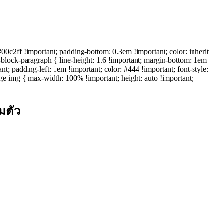
c2ff !important; padding-bottom: 0.3em !important; color: inherit
wp-block-paragraph { line-height: 1.6 !important; margin-bottom: 1em
t; padding-left: 1em !important; color: #444 !important; font-style:
mage img { max-width: 100% !important; height: auto !important;
มตัว