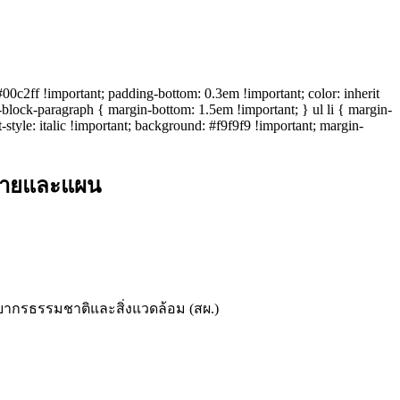
c2ff !important; padding-bottom: 0.3em !important; color: inherit
wp-block-paragraph { margin-bottom: 1.5em !important; } ul li { margin-
-style: italic !important; background: #f9f9f9 !important; margin-
ยบายและแผน
กรธรรมชาติและสิ่งแวดล้อม (สผ.)