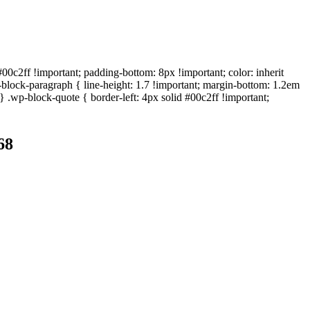
c2ff !important; padding-bottom: 8px !important; color: inherit
wp-block-paragraph { line-height: 1.7 !important; margin-bottom: 1.2em
; } .wp-block-quote { border-left: 4px solid #00c2ff !important;
68