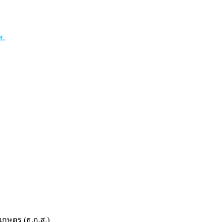
ส.
ษตร (ธ.ก.ส.)