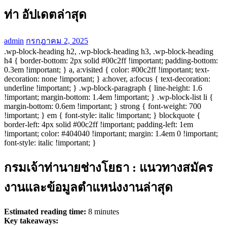
ท่า อัปเดตล่าสุด
admin
กรกฎาคม 2, 2025
.wp-block-heading h2, .wp-block-heading h3, .wp-block-heading
h4 { border-bottom: 2px solid #00c2ff !important; padding-bottom:
0.3em !important; } a, a:visited { color: #00c2ff !important; text-
decoration: none !important; } a:hover, a:focus { text-decoration:
underline !important; } .wp-block-paragraph { line-height: 1.6
!important; margin-bottom: 1.4em !important; } .wp-block-list li {
margin-bottom: 0.6em !important; } strong { font-weight: 700
!important; } em { font-style: italic !important; } blockquote {
border-left: 4px solid #00c2ff !important; padding-left: 1em
!important; color: #404040 !important; margin: 1.4em 0 !important;
font-style: italic !important; }
กรมเจ้าท่านายช่างโยธา : แนวทางสมัคร
งานและข้อมูลตำแหน่งงานล่าสุด
Estimated reading time:
8 minutes
Key takeaways: