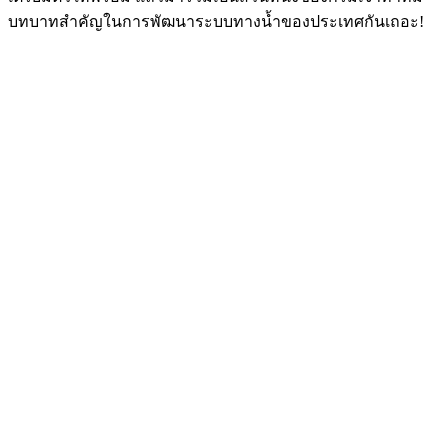
บทบาทสำคัญในการพัฒนาระบบทางน้ำของประเทศกันเถอะ!