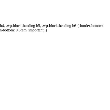
ng h4, .wp-block-heading h5, .wp-block-heading h6 { border-bottom:
in-bottom: 0.5rem !important; }