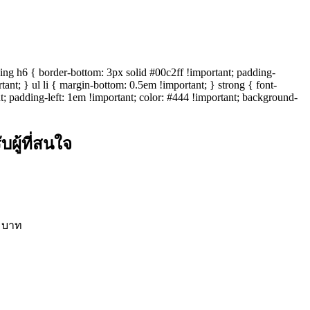
ng h6 { border-bottom: 3px solid #00c2ff !important; padding-
nt; } ul li { margin-bottom: 0.5em !important; } strong { font-
nt; padding-left: 1em !important; color: #444 !important; background-
ู้ที่สนใจ
0 บาท