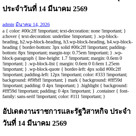
ประจำวันที่ 14 มีนาคม 2569
admin
มีนาคม 14, 2026
a { color: #00c2ff !important; text-decoration: none !important; }
a:hover { text-decoration: underline !important; } .wp-block-
heading, h2.wp-block-heading, h3.wp-block-heading, h4.wp-block-
heading { border-bottom: 3px solid #00c2ff !important; padding-
bottom: 8px !important; margin-top: 0.75em !important; } .wp-
block-paragraph { line-height: 1.7 !important; margin: 0.6em 0
!important; } .wp-block-list { margin: 0.6em 0 0.6em 1.25em
!important; } .wp-block-quote { border-left: 4px solid #00c2ff
!important; padding-left: 12px !important; color: #333 !important;
background: #f9fbff !important; } mark { background: #fff59d
!important; padding: 0 4px !important; } .highlight { background:
#fff59d !important; padding: 0 4px !important; } .container { font-
family: sans-serif !important; color: #111 !important; }
อัปเดตงานราชการและรัฐวิสาหกิจ ประจำ
วันที่ 14 มีนาคม 2569