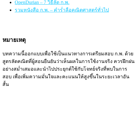
OpenDurian – 7 วิธีลัด ก.พ.
รวมหนังสือ ก.พ. – คำร่ำลือคณิตศาสตร์ทั่วไป
หมายเหตุ
บทความนี้ออกแบบเพื่อใช้เป็นแนวทางการเตรียมสอบ ก.พ. ด้วย
สูตรลัดคณิตที่ผู้สอนยืนยันว่าเห็นผลในการใช้งานจริง ควรฝึกฝน
อย่างสม่ำเสมอและนำไปประยุกต์ใช้กับโจทย์จริงที่พบในการ
สอบ เพื่อเพิ่มความมั่นใจและคะแนนให้สูงขึ้นในระยะเวลาอัน
สั้น