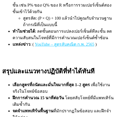
ขั้น เช่น P% ของ Q% ของ R หรือการรวมเปอร์เซ็นต์สอง
ขั้นเข้าไว้ด้วยกัน
สูตรลัด: (P × Q) ÷ 100 แล้วนำไปคูณกับจำนวนฐาน
ถ้ากรณีที่เป็นแบบนี้
ทำไมช่วยได้
: ลดขั้นตอนการแปลงเปอร์เซ็นต์ทีละขั้น ลด
ความสับสนในโจทย์ที่มีการคำนวณเปอร์เซ็นต์ซ้ำซ้อน
แหล่งข่าว
: (
YouTube – สูตรลับคณิต ก.พ. 2565
)
สรุปและแนวทางปฏิบัติที่ทำได้ทันที
เลือกสูตรที่ถนัดและมั่นใจมากที่สุด 1–2 สูตร
เพื่อใช้งาน
จริงในโจทย์ข้อสอบ
ฝึกการคำนวณ 15 นาทีต่อวัน
โดยสลับโจทย์ที่มีแพทเทิร์น
เดิมซ้ำกัน
จดจำแพทเทิร์นพื้นฐาน
ที่มักปรากฏในข้อสอบ และฝึกจำ