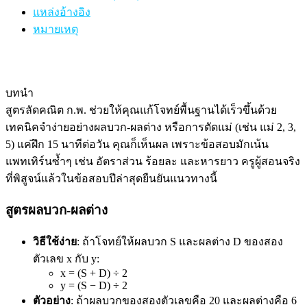
แหล่งอ้างอิง
หมายเหตุ
บทนำ
สูตรลัดคณิต ก.พ. ช่วยให้คุณแก้โจทย์พื้นฐานได้เร็วขึ้นด้วย
เทคนิคจำง่ายอย่างผลบวก-ผลต่าง หรือการตัดแม่ (เช่น แม่ 2, 3,
5) แค่ฝึก 15 นาทีต่อวัน คุณก็เห็นผล เพราะข้อสอบมักเน้น
แพทเทิร์นซ้ำๆ เช่น อัตราส่วน ร้อยละ และหารยาว ครูผู้สอนจริง
ที่พิสูจน์แล้วในข้อสอบปีล่าสุดยืนยันแนวทางนี้
สูตรผลบวก-ผลต่าง
วิธีใช้ง่าย
: ถ้าโจทย์ให้ผลบวก S และผลต่าง D ของสอง
ตัวเลข x กับ y:
x = (S + D) ÷ 2
y = (S − D) ÷ 2
ตัวอย่าง
: ถ้าผลบวกของสองตัวเลขคือ 20 และผลต่างคือ 6