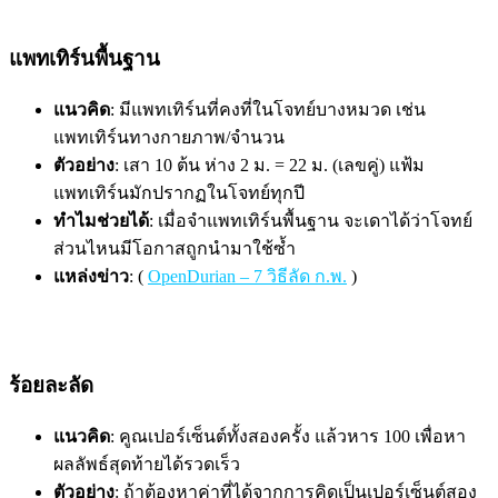
แพทเทิร์นพื้นฐาน
แนวคิด
: มีแพทเทิร์นที่คงที่ในโจทย์บางหมวด เช่น
แพทเทิร์นทางกายภาพ/จำนวน
ตัวอย่าง
: เสา 10 ต้น ห่าง 2 ม. = 22 ม. (เลขคู่) แฟ้ม
แพทเทิร์นมักปรากฏในโจทย์ทุกปี
ทำไมช่วยได้
: เมื่อจำแพทเทิร์นพื้นฐาน จะเดาได้ว่าโจทย์
ส่วนไหนมีโอกาสถูกนำมาใช้ซ้ำ
แหล่งข่าว
: (
OpenDurian – 7 วิธีลัด ก.พ.
)
ร้อยละลัด
แนวคิด
: คูณเปอร์เซ็นต์ทั้งสองครั้ง แล้วหาร 100 เพื่อหา
ผลลัพธ์สุดท้ายได้รวดเร็ว
ตัวอย่าง
: ถ้าต้องหาค่าที่ได้จากการคิดเป็นเปอร์เซ็นต์สอง