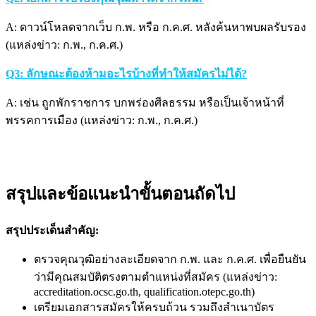
A: ดาวน์โหลดจากเว็บ ก.พ. หรือ ก.ค.ศ. หลังค้นหาพบผลรับรอง
(แหล่งข่าว: ก.พ., ก.ค.ศ.)
Q3: ลักษณะต้องห้ามอะไรบ้างที่ทำให้สมัครไม่ได้?
A: เช่น ถูกพักราชการ บกพร่องศีลธรรม หรือเป็นเจ้าหน้าที่
พรรคการเมือง (แหล่งข่าว: ก.พ., ก.ค.ศ.)
สรุปและข้อแนะนำขั้นตอนถัดไป
สรุปประเด็นสำคัญ:
ตรวจคุณวุฒิอย่างละเอียดจาก ก.พ. และ ก.ค.ศ. เพื่อยืนยัน
ว่ามีคุณสมบัติตรงตามตำแหน่งที่สมัคร (แหล่งข่าว:
accreditation.ocsc.go.th, qualification.otepc.go.th)
เตรียมเอกสารสมัครให้ครบถ้วน รวมถึงสำเนาบัตร