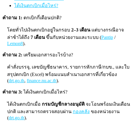
ได้เงินตกเบิกเมื่อไหร่?
คำถาม 1:
ตกเบิกกี่เดือนปกติ?
โดยทั่วไปเงินตกเบิกอยู่ในกรอบ
2–3 เดือน
แต่บางกรณีอาจ
ล่าช้าได้ถึง
7 เดือน
ขึ้นกับหน่วยงานและระบบ (
Pantip
/
Lemon8
).
คำถาม 2:
เตรียมเอกสารอะไรบ้าง?
คำสั่งบรรจุ, เลขบัญชีธนาคาร, รายการหักภาษี/กบข., และใบ
สรุปตกเบิก (Excel) พร้อมแนบสำเนาเอกสารที่เกี่ยวข้อง
(
drt.go.th
,
finance.nu.ac.th
).
คำถาม 3:
ได้เงินตกเบิกเมื่อไหร่?
ได้เงินตกเบิกเมื่อ
กรมบัญชีกลางอนุมัติ
จะโอนพร้อมเงินเดือน
ปกติ และสามารถตรวจสอบผ่าน
กองคลัง
ของหน่วยงาน
(
drt.go.th
).