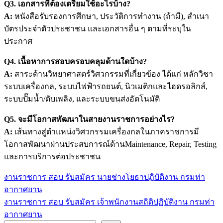
Q3. เอกสารที่ต้องเตรียมใช้อะไรบ้าง?
A:
หนังสือรับรองการศึกษา, ประวัติการทำงาน (ถ้ามี), สำเนา
บัตรประจำตัวประชาชน และเอกสารอื่น ๆ ตามที่ระบุใน
ประกาศ
Q4. เนื้อหาการสอบครอบคลุมด้านใดบ้าง?
A:
สาระด้านวิทยาศาสตร์วิศวกรรมที่เกี่ยวข้อง ได้แก่ หลักวิชา
ระบบเครื่องกล, ระบบไฟฟ้ารถยนต์, นิวเมติกและไฮดรอลิกส์,
ระบบปั๊มน้ำ/ดับเพลิง, และระบบขนส่งอัตโนมัติ
Q5. จะมีโอกาสพัฒนาในสายงานราชการอย่างไร?
A:
เส้นทางสู่ตำแหน่งวิศวกรรมเครื่องกลในภาคราชการมี
โอกาสพัฒนาผ่านประสบการณ์ด้านMaintenance, Repair, Testing
และการบริการต่อประชาชน
งานราชการ สอบ รับสมัคร นายช่างโยธาปฏิบัติงาน กรมท่า
แนะแนว
อากาศยาน
เรื่อง
งานราชการ สอบ รับสมัคร เจ้าพนักงานสถิติปฏิบัติงาน กรมท่า
อากาศยาน