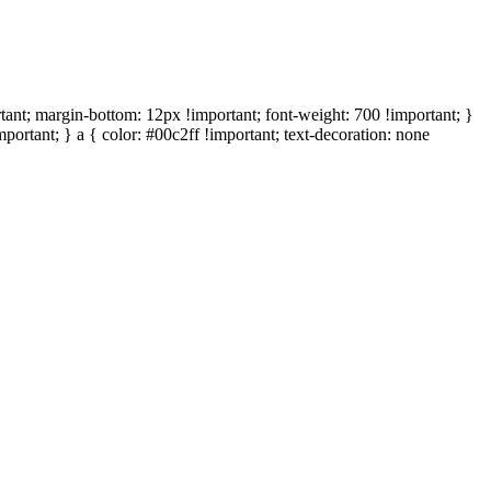
; margin-bottom: 12px !important; font-weight: 700 !important; }
mportant; } a { color: #00c2ff !important; text-decoration: none