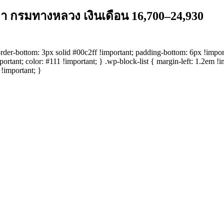
 กรมทางหลวง เงินเดือน 16,700–24,930
tom: 3px solid #00c2ff !important; padding-bottom: 6px !important
ortant; color: #111 !important; } .wp-block-list { margin-left: 1.2em !i
 !important; }