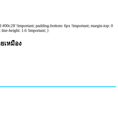
id #00c2ff !important; padding-bottom: 6px !important; margin-top: 0
 line-height: 1.6 !important; }
ายเหมือง