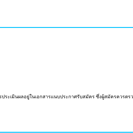
ประเมินผลอยู่ในเอกสารแนบประกาศรับสมัคร ซึ่งผู้สมัครควรตร