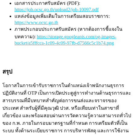
เอกสารประกาศรับสมัคร (PDF):
https://job.ocsc.go.th/upload2/job-10097.pdf
แหล่งข้อมูลเพิ่มเติมในการเตรียมสอบราชการ:
https://www.ocsc.go.th
ภาพประกอบประกาศรับสมัคร (หากต้องการชี้แจงใน
บทความ):
https://storage.googleapis.com/og-images-
bucket/a5fffcca-1c09-4c09-97fb-d7566c5c1b74.png
สรุป
โอกาสในการเข้ารับราชการในตำแหน่งเจ้าพนักงานธุรการ
ปฏิบัติงานที่ OTP เป็นการเปิดประตูสู่การทำงานด้านธุรการและ
สารบรรณที่มีบทบาทสำคัญต่อการขนส่งและจราจรของ
ประเทศ สำหรับผู้ที่มีคุณวุฒิ ปวส. หรือเทียบเท่าในสาขาที่
เกี่ยวข้อง และพร้อมสอบผ่านการวัดความรู้ความสามารถทั่วไป
ของ ก.พ. ภายในกรอบมาตรฐานที่กำหนด การเตรียมตัวที่เป็น
ระบบ ทั้งด้านระเบียบราชการ การบริหารพัสดุ และการใช้งาน