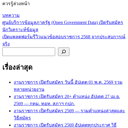
ควรรู้ล่วงหน้า
บทความ
ศูนย์บริการข้อมูลภาครัฐ (Open Government Data) เปิดรับสมัคร
แนะแนว
นักวิเคราะห์ข้อมูล
เรื่อง
เปิดแพลตฟอร์มรีวิวแนวข้อสอบราชการ 2568 จากประสบการณ์
จริง
ค้นหา
เรื่องล่าสุด
งานราชการ เปิดรับสมัคร วันนี้ อัปเดต 01 พ.ค. 2569 รวม
หลายหน่วยงาน
งานราชการ เปิดรับสมัคร 20+ ตำแหน่ง อัปเดต 27 เม.ย.
2569 — กทม. ทอท. สภาฯ กปภ.
งานราชการ เปิดรับสมัคร 2569 — รวมตำแหน่งล่าสุดและ
วิธีสมัคร
งานราชการ เปิดรับสมัคร 2569 อัปเดตทุกประกาศ วิธี