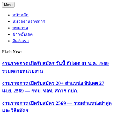
Skip
Menu
to
content
หน้าหลัก
หมวดงานราชการ
บทความ
ข่าว/อัปเดต
ติดต่อเรา
Flash News
งานราชการ เปิดรับสมัคร วันนี้ อัปเดต 01 พ.ค. 2569
รวมหลายหน่วยงาน
งานราชการ เปิดรับสมัคร 20+ ตำแหน่ง อัปเดต 27
เม.ย. 2569 — กทม. ทอท. สภาฯ กปภ.
งานราชการ เปิดรับสมัคร 2569 — รวมตำแหน่งล่าสุด
และวิธีสมัคร