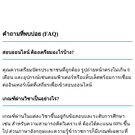
คำถามที่พบบ่อย (FAQ)
สอบออนไลน์ ต้องเตรียมอะไรบ้าง?
คุณควรเตรียมบัตรประชาชนที่ถูกต้อง รูปถ่ายหน้าตรงไม่เกิน 6
เดือน และอุปกรณ์เช่นคอมพิวเตอร์หรือแท็บเล็ตพร้อมการเชื่อม
ต่ออินเทอร์เน็ตที่เสถียรเพื่อเข้าสอบออนไลน์
เกณฑ์ผ่านวิชาเป็นอย่างไร?
เกณฑ์ผ่านในแต่ละวิชาขึ้นอยู่กับข้อสอบและระดับการศึกษา
เช่น สำหรับความสามารถคิดวิเคราะห์ ต้องได้คะแนน 60% ขึ้น
ไป ส่วนภาษาอังกฤษและความรู้ข้าราชการก็มีเกณฑ์เฉพาะที่