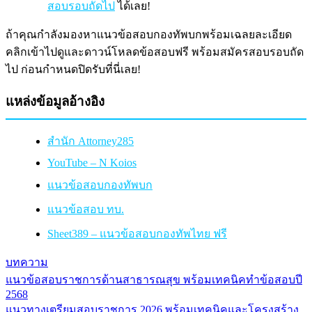
สอบรอบถัดไป
ได้เลย!
ถ้าคุณกำลังมองหาแนวข้อสอบกองทัพบกพร้อมเฉลยละเอียด
คลิกเข้าไปดูและดาวน์โหลดข้อสอบฟรี พร้อมสมัครสอบรอบถัด
ไป ก่อนกำหนดปิดรับที่นี่เลย!
แหล่งข้อมูลอ้างอิง
สำนัก Attorney285
YouTube – N Koios
แนวข้อสอบกองทัพบก
แนวข้อสอบ ทบ.
Sheet389 – แนวข้อสอบกองทัพไทย ฟรี
บทความ
แนวข้อสอบราชการด้านสาธารณสุข พร้อมเทคนิคทำข้อสอบปี
แนะแนว
2568
เรื่อง
แนวทางเตรียมสอบราชการ 2026 พร้อมเทคนิคและโครงสร้าง