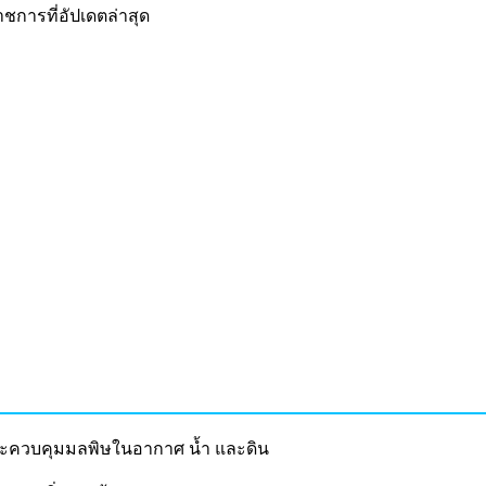
การที่อัปเดตล่าสุด
ละควบคุมมลพิษในอากาศ น้ำ และดิน