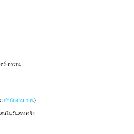
สตร์-ตรรกะ
ว:
สำนักงาน ก.พ.
)
บสนในวันสอบจริง